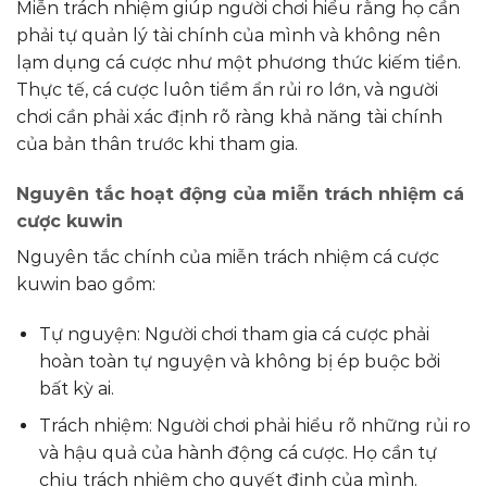
Miễn trách nhiệm giúp người chơi hiểu rằng họ cần
phải tự quản lý tài chính của mình và không nên
lạm dụng cá cược như một phương thức kiếm tiền.
Thực tế, cá cược luôn tiềm ẩn rủi ro lớn, và người
chơi cần phải xác định rõ ràng khả năng tài chính
của bản thân trước khi tham gia.
Nguyên tắc hoạt động của miễn trách nhiệm cá
cược kuwin
Nguyên tắc chính của miễn trách nhiệm cá cược
kuwin bao gồm:
Tự nguyện: Người chơi tham gia cá cược phải
hoàn toàn tự nguyện và không bị ép buộc bởi
bất kỳ ai.
Trách nhiệm: Người chơi phải hiểu rõ những rủi ro
và hậu quả của hành động cá cược. Họ cần tự
chịu trách nhiệm cho quyết định của mình.