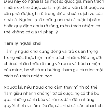
Điều này có nghĩa là tại một số quốc gia, miễn trách
nhiệm có thể được coi là một điều kiện bắt buộc và
cần phải được ghi rõ trong điều khoản dịch vụ của
nhà cái. Ngược lại, ở những nơi mà cá cược bị cấm
hoặc quy định chưa rõ ràng, miễn trách nhiệm có
thể không có giá trị pháp lý.
Tâm lý người chơi
Tâm lý người chơi cũng đóng vai trò quan trọng
trong việc thực hiện miễn trách nhiệm. Nếu người
chơi có nhận thức rõ ràng về rủi ro và trách nhiệm
của mình, họ sẽ có xu hướng tham gia cá cược một
cách có trách nhiệm hơn.
Ngược lại, nếu người chơi cảm thấy mình có thể
“làm giàu nhanh chóng” từ cá cược, họ có thể bỏ
qua những cảnh báo và rủi ro, dẫn đến những
quyết định sai lầm. Do đó, các nhà cái cần phải tích