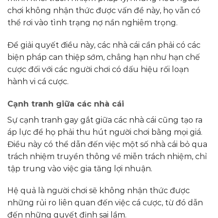
chơi không nhận thức được vấn đề này, họ vẫn có
thể rơi vào tình trạng nợ nần nghiêm trọng.
Để giải quyết điều này, các nhà cái cần phải có các
biện pháp can thiệp sớm, chẳng hạn như hạn chế
cược đối với các người chơi có dấu hiệu rối loạn
hành vi cá cược.
Cạnh tranh giữa các nhà cái
Sự cạnh tranh gay gắt giữa các nhà cái cũng tạo ra
áp lực để họ phải thu hút người chơi bằng mọi giá.
Điều này có thể dẫn đến việc một số nhà cái bỏ qua
trách nhiệm truyền thông về miễn trách nhiệm, chỉ
tập trung vào việc gia tăng lợi nhuận.
Hệ quả là người chơi sẽ không nhận thức được
những rủi ro liên quan đến việc cá cược, từ đó dẫn
đến những quyết định sai lầm.