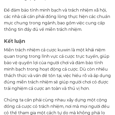
Để đảm bảo tính minh bạch và trách nhiệm xã hội,
các nhà cái cần phải đồng lòng thực hiện các chuẩn
mực chung trong ngành, bao gồm việc cung cấp
thông tin đầy đủ về miễn trách nhiệm.
Kết luận
Miễn trách nhiệm cá cược kuwin là một khái niệm
quan trọng trong lĩnh vực cá cược trực tuyến, giúp
bảo vệ quyền lợi của người chơi và đảm bảo tính
minh bạch trong hoạt động cá cược. Dù còn nhiều
thách thức và vấn đề tồn tại, việc hiểu rõ và áp dụng
đúng miễn trách nhiệm sẽ giúp người chơi có được
trải nghiệm cá cược an toàn và thú vị hơn.
Chúng ta cần phải cùng nhau xây dựng một cộng
đồng cá cược có trách nhiệm, nơi mà mọi người đều
có thể tham gia một cách tự do mà không phải lo