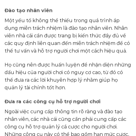
Đào tạo nhân viên
Một yếu tố không thể thiếu trong quá trình áp
dụng miễn trách nhiệm là đào tạo nhân viên. Nhân
viên nhà cái cần được trang bị kiến thức đầy đủ về
các quy định liên quan đến miễn trách nhiệm để có
thể tư vấn và hỗ trợ người chơi một cách hiệu quả.
Họ cũng nên được huấn luyện để nhận diện những
dấu hiệu của người chơi có nguy cơ cao, từ đó có
thể đưa ra các lời khuyên hợp lý nhằm giúp họ
quản lý tài chính tốt hơn.
Đưa ra các công cụ hỗ trợ người chơi
Ngoài việc cung cấp thông tin rõ ràng và đào tạo
nhân viên, các nhà cái cũng cần phải cung cấp các
công cụ hỗ trợ quản lý cá cược cho người chơi.
Những công cụ này có thể bao gồm hạn mức cược,