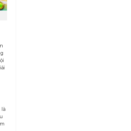
n
ng
ội
ải
 là
êu
am