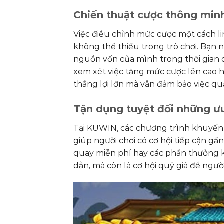
Chiến thuật cược thông min
Việc điều chỉnh mức cược một cách li
không thể thiếu trong trò chơi. Bạn 
nguồn vốn của mình trong thời gian 
xem xét việc tăng mức cược lên cao h
thắng lợi lớn mà vẫn đảm bảo việc quả
Tận dụng tuyệt đối những 
Tại KUWIN, các chương trình khuyến mã
giúp người chơi có cơ hội tiếp cận gầ
quay miễn phí hay các phần thưởng 
dẫn, mà còn là cơ hội quý giá để người 