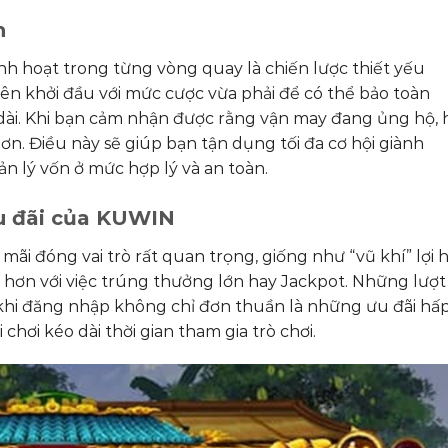
h
nh hoạt trong từng vòng quay là chiến lược thiết yếu
nên khởi đầu với mức cược vừa phải để có thể bảo toàn
dài. Khi bạn cảm nhận được rằng vận may đang ủng hộ, 
ơn. Điều này sẽ giúp bạn tận dụng tối đa cơ hội giành
n lý vốn ở mức hợp lý và an toàn.
ưu đãi của KUWIN
i đóng vai trò rất quan trọng, giống như “vũ khí” lợi h
n hơn với việc trúng thưởng lớn hay Jackpot. Những lượt
khi đăng nhập không chỉ đơn thuần là những ưu đãi hấ
chơi kéo dài thời gian tham gia trò chơi.