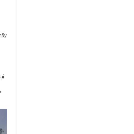
hãy
ại
p