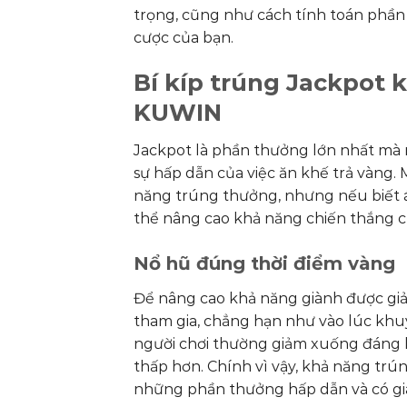
trọng, cũng như cách tính toán phần
cược của bạn.
Bí kíp trúng Jackpot k
KUWIN
Jackpot là phần thưởng lớn nhất mà m
sự hấp dẫn của việc ăn khế trả vàng
năng trúng thưởng, nhưng nếu biết á
thể nâng cao khả năng chiến thắng 
Nổ hũ đúng thời điểm vàng
Để nâng cao khả năng giành được giải 
tham gia, chẳng hạn như vào lúc khu
người chơi thường giảm xuống đáng kể
thấp hơn. Chính vì vậy, khả năng trú
những phần thưởng hấp dẫn và có giá 