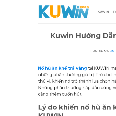
Skip
to
KUWIN
T
content
Kuwin Hướng Dẫn
POSTED ON
25 
Nổ hũ ăn khế trả vàng
tại KUWIN man
những phần thưởng giá trị. Trò chơi n
thú vị, khiến nó trở thành lựa chọn h
Những phần thưởng hấp dẫn cùng với
càng thêm cuốn hút.
Lý do khiến nổ hũ ăn k
KUWIN