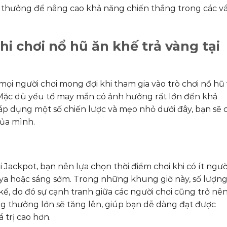
 thưởng để nâng cao khả năng chiến thắng trong các v
hi chơi nổ hũ ăn khế trả vàng tại
ọi người chơi mong đợi khi tham gia vào trò chơi nổ hũ 
. Mặc dù yếu tố may mắn có ảnh hưởng rất lớn đến khả
p dụng một số chiến lược và mẹo nhỏ dưới đây, bạn sẽ 
của mình.
Jackpot, bạn nên lựa chọn thời điểm chơi khi có ít ngườ
ya hoặc sáng sớm. Trong những khung giờ này, số lượn
, do đó sự cạnh tranh giữa các người chơi cũng trở nê
ng thưởng lớn sẽ tăng lên, giúp bạn dễ dàng đạt được
trị cao hơn.