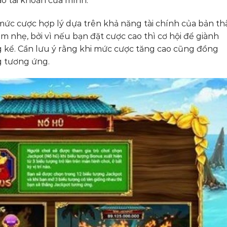
vào tài khoản của mình.
mức cược hợp lý dựa trên khả năng tài chính của bản th
 nhẹ, bởi vì nếu bạn đặt cược cao thì cơ hội để giành
g kể. Cần lưu ý rằng khi mức cược tăng cao cũng đồng
ăng tương ứng.