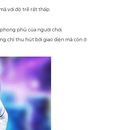
à với độ trễ rất thấp.
 phong phú của người chơi.
g chỉ thu hút bởi giao diện mà còn ở