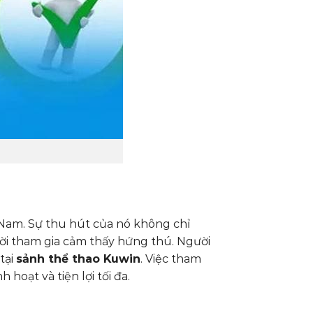
 Nam. Sự thu hút của nó không chỉ
ười tham gia cảm thấy hứng thú. Người
tại
sảnh thể thao Kuwin
. Việc tham
hoạt và tiện lợi tối đa.