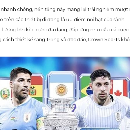
 nhanh chóng, nền tảng này mang lại trải nghiệm mượt m
trên các thiết bị di động là ưu điểm nổi bật của sảnh.
t lượng lớn kèo cược đa dạng, đáp ứng nhu cầu cá cược
ách thiết kế sang trọng và độc đáo, Crown Sports khôn