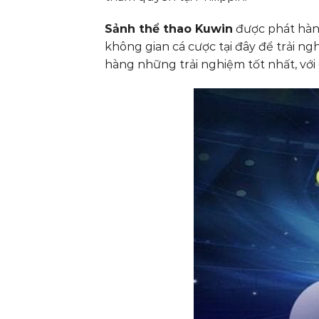
Sảnh thể thao Kuwin
được phát hành
không gian cá cược tại đây để trải n
hàng những trải nghiệm tốt nhất, với