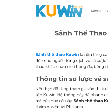
Skip
to
KUWIN
T
content
Sảnh Thể Thao
Sảnh thể thao Kuwin
là nền tảng cá
đến cho người dùng dịch vụ cá cược t
thao khác nhau như bóng đá, bóng rổ,
Thông tin sơ lược về 
Nếu bạn đã từng tham gia vào thị trườ
tên Kuwin. Hệ thống này đã nhanh ch
mẽ của nhà cái này.
Sảnh thể thao K
thẩm quyền tại Philippin.