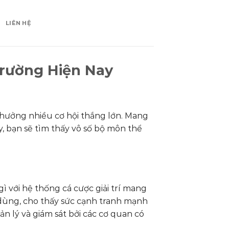
LIÊN HỆ
rường Hiện Nay
n hưởng nhiều cơ hội thắng lớn. Mang
ây, bạn sẽ tìm thấy vô số bộ môn thể
ì với hệ thống cá cược giải trí mang
dùng, cho thấy sức cạnh tranh mạnh
 lý và giám sát bởi các cơ quan có